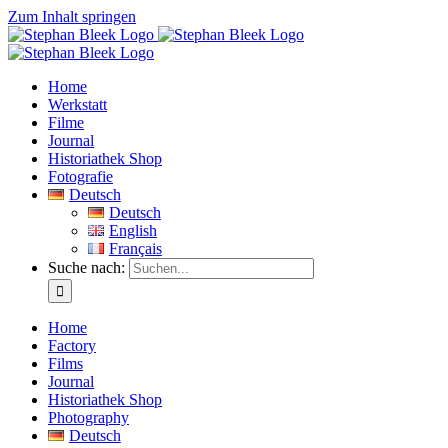
Zum Inhalt springen
Home
Werkstatt
Filme
Journal
Historiathek Shop
Fotografie
Deutsch
Deutsch
English
Français
Suche nach:
Home
Factory
Films
Journal
Historiathek Shop
Photography
Deutsch