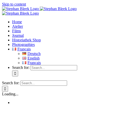
Skip to content
Home
Atelier
Films
Journal
Historiathek Shop
Photographies
Français
Deutsch
English
Français
Search for:
Search for:
Loading...