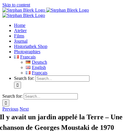
Skip to content
Home
Atelier
Films
Journal
Historiathek Shop
Photographies
Français
Deutsch
English
Français
Search for:
Search for:
Previous
Next
Il y avait un jardin appelé la Terre – Une
chanson de Georges Moustaki de 1970