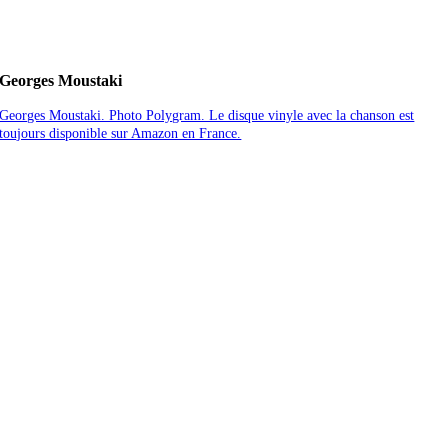
Georges Moustaki
Georges Moustaki. Photo Polygram. Le disque vinyle avec la chanson est
toujours disponible sur Amazon en France.