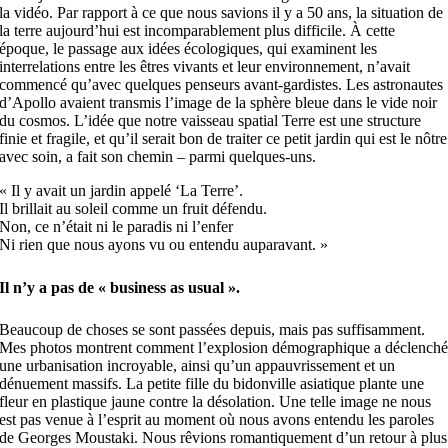
la vidéo. Par rapport à ce que nous savions il y a 50 ans, la situation de
la terre aujourd’hui est incomparablement plus difficile. À cette
époque, le passage aux idées écologiques, qui examinent les
interrelations entre les êtres vivants et leur environnement, n’avait
commencé qu’avec quelques penseurs avant-gardistes. Les astronautes
d’Apollo avaient transmis l’image de la sphère bleue dans le vide noir
du cosmos. L’idée que notre vaisseau spatial Terre est une structure
finie et fragile, et qu’il serait bon de traiter ce petit jardin qui est le nôtre
avec soin, a fait son chemin – parmi quelques-uns.
« Il y avait un jardin appelé ‘La Terre’.
Il brillait au soleil comme un fruit défendu.
Non, ce n’était ni le paradis ni l’enfer
Ni rien que nous ayons vu ou entendu auparavant. »
Il n’y a pas de « business as usual ».
Beaucoup de choses se sont passées depuis, mais pas suffisamment.
Mes photos montrent comment l’explosion démographique a déclench
une urbanisation incroyable, ainsi qu’un appauvrissement et un
dénuement massifs. La petite fille du bidonville asiatique plante une
fleur en plastique jaune contre la désolation. Une telle image ne nous
est pas venue à l’esprit au moment où nous avons entendu les paroles
de Georges Moustaki. Nous rêvions romantiquement d’un retour à plus