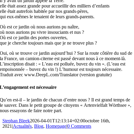
Il y avait un jardin appelé la Terre.
elle était assez grande pour accueillir des milliers d’enfants
elle était autrefois habitée par nos grands-pères,
qui eux-mêmes le tenaient de leurs grands-parents.
Où est ce jardin où nous aurions pu naître,
où nous aurions pu vivre insouciants et nus ?
Où est ce jardin des portes ouvertes,
que je cherche toujours mais que je ne trouve plus ?
Oui, où se trouve ce jardin aujourd’hui ? Sur la route côtière du sud de
la France, un camion-citerne est passé devant nous à ce moment-là.
L’inscription disait : « L’eau est polluée, buvez du vin ». (L’eau est
empoisonnée – buvez du vin !) L’humour est toujours nécessaire.
Traduit avec www.DeepL.com/Translator (version gratuite)
L’engagement est nécessaire
Qu’en est-il – le jardin de chacun d’entre nous ? Il est grand temps de
le sauver. Dans le petit groupe de citoyens « Artenvielfalt Wörthsee »,
nous essayons de faire notre part.
Stephan Bleek
2026-04-01T12:13:14+02:00
octobre 16th,
2021
|
Actualités
,
Blog
,
Homepage
|
0 Comments