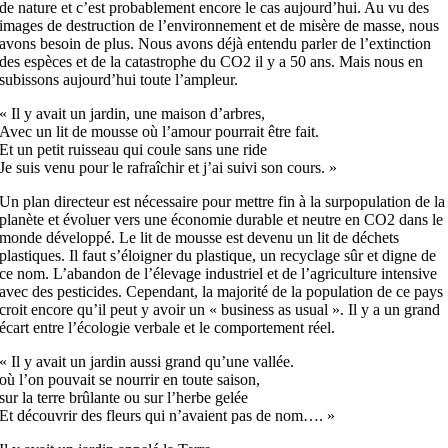
de nature et c’est probablement encore le cas aujourd’hui. Au vu des
images de destruction de l’environnement et de misère de masse, nous
avons besoin de plus. Nous avons déjà entendu parler de l’extinction
des espèces et de la catastrophe du CO2 il y a 50 ans. Mais nous en
subissons aujourd’hui toute l’ampleur.
« Il y avait un jardin, une maison d’arbres,
Avec un lit de mousse où l’amour pourrait être fait.
Et un petit ruisseau qui coule sans une ride
Je suis venu pour le rafraîchir et j’ai suivi son cours. »
Un plan directeur est nécessaire pour mettre fin à la surpopulation de la
planète et évoluer vers une économie durable et neutre en CO2 dans le
monde développé. Le lit de mousse est devenu un lit de déchets
plastiques. Il faut s’éloigner du plastique, un recyclage sûr et digne de
ce nom. L’abandon de l’élevage industriel et de l’agriculture intensive
avec des pesticides. Cependant, la majorité de la population de ce pays
croit encore qu’il peut y avoir un « business as usual ». Il y a un grand
écart entre l’écologie verbale et le comportement réel.
« Il y avait un jardin aussi grand qu’une vallée.
où l’on pouvait se nourrir en toute saison,
sur la terre brûlante ou sur l’herbe gelée
Et découvrir des fleurs qui n’avaient pas de nom…. »