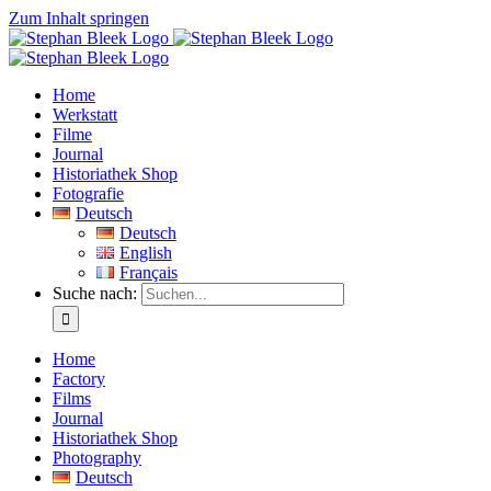
Zum Inhalt springen
Home
Werkstatt
Filme
Journal
Historiathek Shop
Fotografie
Deutsch
Deutsch
English
Français
Suche nach:
Home
Factory
Films
Journal
Historiathek Shop
Photography
Deutsch