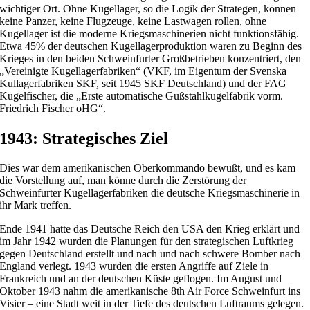
wichtiger Ort. Ohne Kugellager, so die Logik der Strategen, können
keine Panzer, keine Flugzeuge, keine Lastwagen rollen, ohne
Kugellager ist die moderne Kriegsmaschinerien nicht funktionsfähig.
Etwa 45% der deutschen Kugellagerproduktion waren zu Beginn des
Krieges in den beiden Schweinfurter Großbetrieben konzentriert, den
„Vereinigte Kugellagerfabriken“ (VKF, im Eigentum der Svenska
Kullagerfabriken SKF, seit 1945 SKF Deutschland) und der FAG
Kugelfischer, die „Erste automatische Gußstahlkugelfabrik vorm.
Friedrich Fischer oHG“.
1943: Strategisches Ziel
Dies war dem amerikanischen Oberkommando bewußt, und es kam
die Vorstellung auf, man könne durch die Zerstörung der
Schweinfurter Kugellagerfabriken die deutsche Kriegsmaschinerie in
ihr Mark treffen.
Ende 1941 hatte das Deutsche Reich den USA den Krieg erklärt und
im Jahr 1942 wurden die Planungen für den strategischen Luftkrieg
gegen Deutschland erstellt und nach und nach schwere Bomber nach
England verlegt. 1943 wurden die ersten Angriffe auf Ziele in
Frankreich und an der deutschen Küste geflogen. Im August und
Oktober 1943 nahm die amerikanische 8th Air Force Schweinfurt ins
Visier – eine Stadt weit in der Tiefe des deutschen Luftraums gelegen.