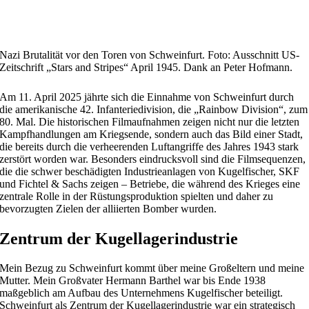
Nazi Brutalität vor den Toren von Schweinfurt. Foto: Ausschnitt US-
Zeitschrift „Stars and Stripes“ April 1945. Dank an Peter Hofmann.
Am 11. April 2025 jährte sich die Einnahme von Schweinfurt durch
die amerikanische 42. Infanteriedivision, die „Rainbow Division“, zum
80. Mal. Die historischen Filmaufnahmen zeigen nicht nur die letzten
Kampfhandlungen am Kriegsende, sondern auch das Bild einer Stadt,
die bereits durch die verheerenden Luftangriffe des Jahres 1943 stark
zerstört worden war. Besonders eindrucksvoll sind die Filmsequenzen,
die die schwer beschädigten Industrieanlagen von Kugelfischer, SKF
und Fichtel & Sachs zeigen – Betriebe, die während des Krieges eine
zentrale Rolle in der Rüstungsproduktion spielten und daher zu
bevorzugten Zielen der alliierten Bomber wurden.
Zentrum der Kugellagerindustrie
Mein Bezug zu Schweinfurt kommt über meine Großeltern und meine
Mutter. Mein Großvater Hermann Barthel war bis Ende 1938
maßgeblich am Aufbau des Unternehmens Kugelfischer beteiligt.
Schweinfurt als Zentrum der Kugellagerindustrie war ein strategisch