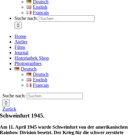
Deutsch
English
Français
Suche nach:
Home
Atelier
Films
Journal
Historiathek Shop
Photographies
Deutsch
Deutsch
English
Français
Suche nach:
Zurück
Schweinfurt 1945.
Am 11. April 1945 wurde Schweinfurt von der amerikanischen
Rainbow Division besetzt. Der Krieg für die schwer zerstörte