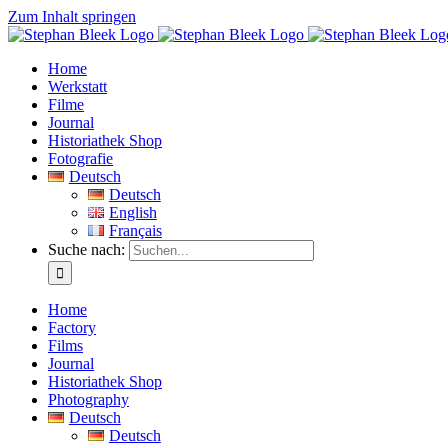
Zum Inhalt springen
Home
Werkstatt
Filme
Journal
Historiathek Shop
Fotografie
Deutsch
Deutsch
English
Français
Suche nach:
Home
Factory
Films
Journal
Historiathek Shop
Photography
Deutsch
Deutsch