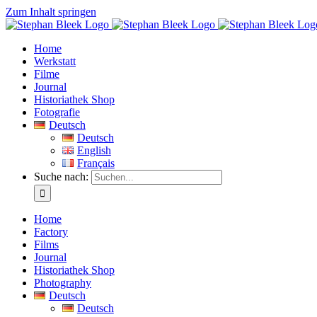
Zum Inhalt springen
Home
Werkstatt
Filme
Journal
Historiathek Shop
Fotografie
Deutsch
Deutsch
English
Français
Suche nach:
Home
Factory
Films
Journal
Historiathek Shop
Photography
Deutsch
Deutsch