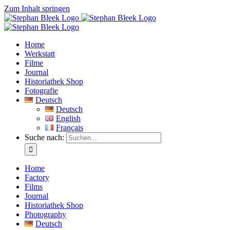
Zum Inhalt springen
Home
Werkstatt
Filme
Journal
Historiathek Shop
Fotografie
Deutsch
Deutsch
English
Français
Suche nach:
Home
Factory
Films
Journal
Historiathek Shop
Photography
Deutsch