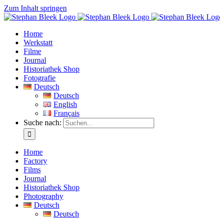
Zum Inhalt springen
Home
Werkstatt
Filme
Journal
Historiathek Shop
Fotografie
Deutsch
Deutsch
English
Français
Suche nach:
Home
Factory
Films
Journal
Historiathek Shop
Photography
Deutsch
Deutsch