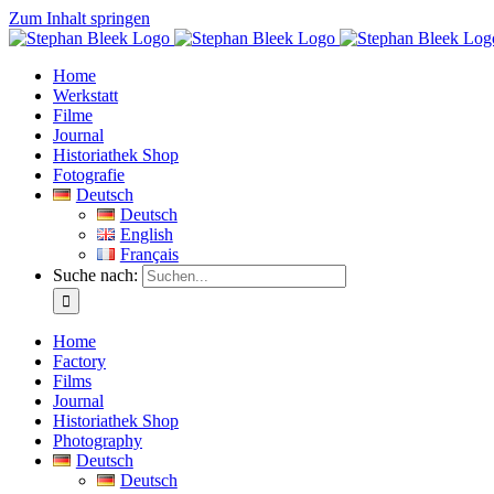
Zum Inhalt springen
Home
Werkstatt
Filme
Journal
Historiathek Shop
Fotografie
Deutsch
Deutsch
English
Français
Suche nach:
Home
Factory
Films
Journal
Historiathek Shop
Photography
Deutsch
Deutsch