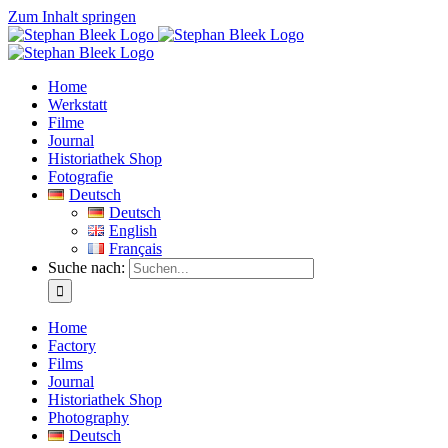
Zum Inhalt springen
Home
Werkstatt
Filme
Journal
Historiathek Shop
Fotografie
Deutsch
Deutsch
English
Français
Suche nach:
Home
Factory
Films
Journal
Historiathek Shop
Photography
Deutsch