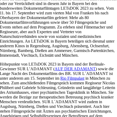
oder zur Verrücktheit sind in diesem Jahr in Bayern bei den
bundesweiten Dokumentarfilmtagen LETsDOK 2023 zu sehen. Vom
11. bis 17. September wird zum vierten Mal von Franken bis nach
Oberbayern der Dokumentarfilm gefeiert: Mehr als 80
Dokumentarfilmvorführungen sowie über 50 Filmgespräche und
Events stehen auf dem Programm. Zu erleben sind Filmemacher und
Regisseure, aber auch Experten und Vertreter von
Naturschutzverbänden sowie von sozialen und medizinischen
Einrichtungen. An LETsDOK in Bayern beteiligen sich diesmal unter
anderem Kinos in Regensburg, Augsburg, Abensberg, Ochsenfurt,
Nürnberg, Bamberg, Dießen am Ammersee, Garmisch-Partenkirchen,
Immenstadt, Viechtach, Eichstätt und München.
Höhepunkte von LETsDOK 2023 in Bayern sind der Berlinale-
Gewinner SUR L’ADAMANT (
AUF DER ADAMANT
) sowie die
Lange Nacht des Dokumentarfilms des BR. SUR L´ADAMANT ist
unter anderem am 15. September im
Rio Filmpalast
in München zu
sehen. Zum anschließenden Filmgespräch kommen Regisseur Nicolas
Philibert und Gabriele Schleuning, Gründerin und langjährige Leiterin
des Atriumhauses, einer psychiatrischen Tagesklinik in München. Sie
werden die Bezüge zur therapeutischen Betreuung psychisch kranker
Menschen verdeutlichen. SUR L´ADAMANT wird zudem in
Augsburg, Nürnberg, Dießen und Viechtach präsentiert. Auch hier
stehen Filmgespräche mit Ärzten aus psychiatrischen Einrichtungen,
Angehörigen und Selbsthilfevereinen der Betroffenen auf dem