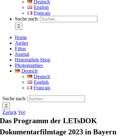
Deutsch
English
Français
Suche nach:
Home
Atelier
Films
Journal
Historiathek Shop
Photographies
Deutsch
Deutsch
English
Français
Suche nach:
Zurück
Vor
Das Programm der LETsDOK
Dokumentarfilmtage 2023 in Bayern