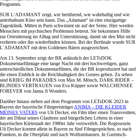
Programm.
SUR L’ADAMANT zeigt, wie berührend, wie wahrhaftig und wie
unterhaltsam Kino sein kann. Das „Adamant“ ist eine einzigartige
Tagesklinik. Mitten in Paris schwimmt sie auf der Seine. Hier werden
Menschen mit psychischen Problemen betreut. Sie bekommen Hilfe
zur Orientierung im Alltag und Unterstützung, damit sie den Mut nicht
verlieren oder ihn wiederfinden können. Bei der Berlinale wurde SUR
L´ADAMANT mit dem Goldenen Bären ausgezeichnet.
Am 13. September zeigt der BR anlässlich der LETsDOK
Dokumentarfilmtage eine lange Nacht mit drei hochwertigen, ganz
unterschiedlichen Dokumentarfilmen, die der BR koproduziert hat und
die einen Einblick in die Reichhaltigkeit des Genres geben. Zu sehen
sind KRIEG IM PARADIES von Max M. Mönch, DARK RIDER –
BLINDES VERTRAUEN von Eva Küpper sowie WALCHENSEE
FOREVER von Janna Ji Wonders.
Darüber hinaus stehen auf dem Programm von LETsDOK 2023 in
Bayern der bayerische Filmpreisträger
ANIMA – DIE KLEIDER
MEINES VATERS
von Uli Decker, ein Film über einen Transvestiten,
der am Diktat seines Glaubens und bürgerlichen Lebens in einer
bayerischen Kleinstadt der 1980er Jahr verzweifelt. Die Regisseurin
Uli Decker kommt allein in Bayern zu fünf Filmgesprächen, so nach
Franken, in die Oberpfalz und nach Wolfratshausen. In Garmisch-