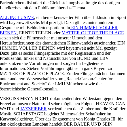
Partenkirchen diskutiert die Gleichstellungsbeauftragte des dortigen
Landkreises mit dem Publikum über das Thema.
ALL INCLUSIVE
, ein bemerkenswerter Film über Inklusion im Sport
wird bayernweit sechs Mal gezeigt. Dazu gibt es unter anderem
Gespräche mit Behindertensportlern. In
EIN HIMMEL VOLLER
BIENEN
, ERNTE TEILEN oder
MATTER OUT OF THE PLACE
setzen sich die Filmemacher mit unserer Umwelt und den
Herausforderungen des dramatischen Klimawandels auseinander. EIN
HIMMEL VOLLER BIENEN wird bayernweit acht Mal gezeigt.
Dazu gibt es sechs Filmgespräche mit der Regisseurin und der
Produzentin, Imker und Naturschützer von BUND und LBV
unterstützen die Vorführungen und sorgen für begleitende
Informationen. Sieben Vorführungen gibt es in ganz Bayern zu
MATTER OF PLACE OF PLACE. Zu den Filmgesprächen kommen
unter anderem Wissenschaftler vom „Rachel-Carson-Center for
Environment and Society“ der LMU München sowie die
österreichische Generalkonsulin.
VERGISS MEYN NICHT dokumentiert den Widerstand gegen den
Frevel an unserer Natur und seine möglichen Folgen. HEAVEN CAN
WAIT und
JAZZFIEBER
verdeutlichen den Zauber und die Kraft der
Musik. SCHAFSTAGE begleitet Mittenwalder Schafhalter im
Karwendelgebirge. Über das Engagement von König Charles III. für
den ökologischen Landbau handelt DER BAUER UND SEIN