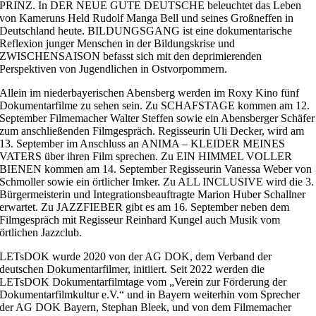
PRINZ. In DER NEUE GUTE DEUTSCHE beleuchtet das Leben
von Kameruns Held Rudolf Manga Bell und seines Großneffen in
Deutschland heute. BILDUNGSGANG ist eine dokumentarische
Reflexion junger Menschen in der Bildungskrise und
ZWISCHENSAISON befasst sich mit den deprimierenden
Perspektiven von Jugendlichen in Ostvorpommern.
Allein im niederbayerischen Abensberg werden im Roxy Kino fünf
Dokumentarfilme zu sehen sein. Zu SCHAFSTAGE kommen am 12.
September Filmemacher Walter Steffen sowie ein Abensberger Schäfer
zum anschließenden Filmgespräch. Regisseurin Uli Decker, wird am
13. September im Anschluss an ANIMA – KLEIDER MEINES
VATERS über ihren Film sprechen. Zu EIN HIMMEL VOLLER
BIENEN kommen am 14. September Regisseurin Vanessa Weber von
Schmoller sowie ein örtlicher Imker. Zu ALL INCLUSIVE wird die 3.
Bürgermeisterin und Integrationsbeauftragte Marion Huber Schallner
erwartet. Zu JAZZFIEBER gibt es am 16. September neben dem
Filmgespräch mit Regisseur Reinhard Kungel auch Musik vom
örtlichen Jazzclub.
LETsDOK wurde 2020 von der AG DOK, dem Verband der
deutschen Dokumentarfilmer, initiiert. Seit 2022 werden die
LETsDOK Dokumentarfilmtage vom „Verein zur Förderung der
Dokumentarfilmkultur e.V.“ und in Bayern weiterhin vom Sprecher
der AG DOK Bayern, Stephan Bleek, und von dem Filmemacher