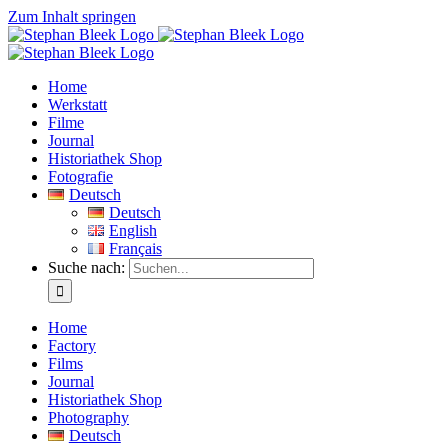
Zum Inhalt springen
Home
Werkstatt
Filme
Journal
Historiathek Shop
Fotografie
Deutsch
Deutsch
English
Français
Suche nach:
Home
Factory
Films
Journal
Historiathek Shop
Photography
Deutsch