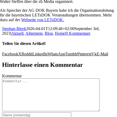
Walter Steffen über die zb Media organisiert.
Als Sprecher der AG DOK Bayern habe ich die Organisationsleitung
für die bayerischen LETsDOK Veranstaltungen übernommen. Mehr
dazu auf der
Webseite von LETsDOK
.
Stephan Bleek
2026-04-01T12:09:46+02:00
September 3rd,
2023
|
Aktuell
,
Allgemein
,
Blog
,
Home
|
0 Kommentare
Teilen Sie diesen Artikel!
Facebook
X
Reddit
LinkedIn
WhatsApp
Tumblr
Pinterest
Vk
E-Mail
Hinterlasse einen Kommentar
Kommentar