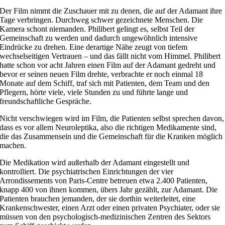
Der Film nimmt die Zuschauer mit zu denen, die auf der Adamant ihre
Tage verbringen. Durchweg schwer gezeichnete Menschen. Die
Kamera schont niemanden. Philibert gelingt es, selbst Teil der
Gemeinschaft zu werden und dadurch ungewöhnlich intensive
Eindrücke zu drehen. Eine derartige Nähe zeugt von tiefem
wechselseitigen Vertrauen – und das fällt nicht vom Himmel. Philibert
hatte schon vor acht Jahren einen Film auf der Adamant gedreht und
bevor er seinen neuen Film drehte, verbrachte er noch einmal 18
Monate auf dem Schiff, traf sich mit Patienten, dem Team und den
Pflegern, hörte viele, viele Stunden zu und führte lange und
freundschaftliche Gespräche.
Nicht verschwiegen wird im Film, die Patienten selbst sprechen davon,
dass es vor allem Neuroleptika, also die richtigen Medikamente sind,
die das Zusammensein und die Gemeinschaft für die Kranken möglich
machen.
Die Medikation wird außerhalb der Adamant eingestellt und
kontrolliert. Die psychiatrischen Einrichtungen der vier
Arrondissements von Paris-Centre betreuen etwa 2.400 Patienten,
knapp 400 von ihnen kommen, übers Jahr gezählt, zur Adamant. Die
Patienten brauchen jemanden, der sie dorthin weiterleitet, eine
Krankenschwester, einen Arzt oder einen privaten Psychiater, oder sie
müssen von den psychologisch-medizinischen Zentren des Sektors