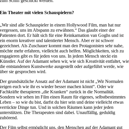
zum Schiff geschickt werden.
Ein Theater mit vielen Schauspielern?
„Wir sind alle Schauspieler in einem Hollywood Film, man hat nur
vergessen, uns im Abspann zu erwähnen.“ Das glaubt einer der
Patienten dort. Er hält sich für eine Reinkarnation van Goghs und ist
ein enorm kreativer und talentierter Mensch. Aber er ist schwer
gezeichnet. Als Zuschauer kommt man den Protagonisten sehr nahe,
möchte mehr erfahren, vielleicht auch helfen. Möglichkeiten, sich zu
engagieren gibt es für jeden von uns. In jedem Mensch steckt ein
Künstler. Auf der Adamant sehen wir, wie sich Kreativität entfaltet, wi
die entstandenen Kunstwerke ausgestellt oder aufgeführt werde, wie
über sie gesprochen wird.
Der grundsätzliche Ansatz auf der Adamant ist nicht „Wir Normalen
zeigen euch wie ihr es wieder besser machen könnt“. Oder wir
Fachkräfte therapieren „die Kranken“ zurück in die Normalität.
Sondern wir sehen im Film einen Raum für eigenes, selbstbestimmtes
Leben – so wie du bist, darfst du hier sein und deine vielleicht etwas
verrückte Dinge tun. Und in solchen Räumen kann jeder jeden
unterstützen. Die Therapeuten sind dabei. Unauffällig, geduldig
zuhörend.
Der Film selbst ermöglicht uns, den Menschen auf der Adamant gut