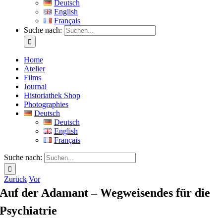
Deutsch
English
Français
Suche nach:
Home
Atelier
Films
Journal
Historiathek Shop
Photographies
Deutsch
Deutsch
English
Français
Suche nach:
Zurück
Vor
Auf der Adamant – Wegweisendes für die
Psychiatrie