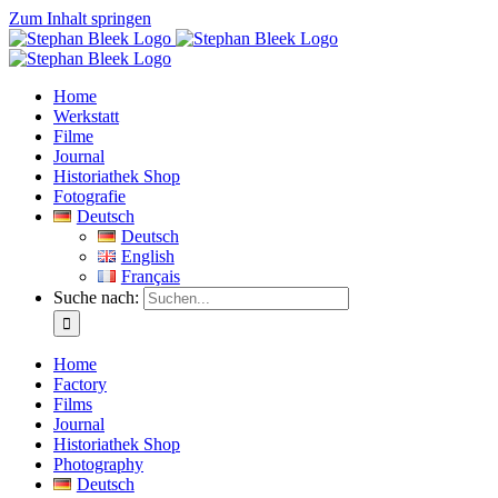
Zum Inhalt springen
Home
Werkstatt
Filme
Journal
Historiathek Shop
Fotografie
Deutsch
Deutsch
English
Français
Suche nach:
Home
Factory
Films
Journal
Historiathek Shop
Photography
Deutsch