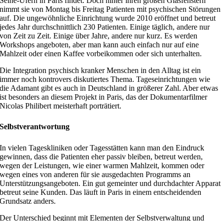
Seine-Ufern in Paris findet. Doch hinter ihren großen Glasfenstern
nimmt sie von Montag bis Freitag Patienten mit psychischen Störungen
auf. Die ungewöhnliche Einrichtung wurde 2010 eröffnet und betreut
jedes Jahr durchschnittlich 230 Patienten. Einige täglich, andere nur
von Zeit zu Zeit. Einige über Jahre, andere nur kurz. Es werden
Workshops angeboten, aber man kann auch einfach nur auf eine
Mahlzeit oder einen Kaffee vorbeikommen oder sich unterhalten.
Die Integration psychisch kranker Menschen in den Alltag ist ein
immer noch kontrovers diskutiertes Thema. Tageseinrichtungen wie
die Adamant gibt es auch in Deutschland in größerer Zahl. Aber etwas
ist besonders an diesem Projekt in Paris, das der Dokumentarfilmer
Nicolas Philibert meisterhaft porträtiert.
Selbstverantwortung
In vielen Tageskliniken oder Tagesstätten kann man den Eindruck
gewinnen, dass die Patienten eher passiv bleiben, betreut werden,
wegen der Leistungen, wie einer warmen Mahlzeit, kommen oder
wegen eines von anderen für sie ausgedachten Programms an
Unterstützungsangeboten. Ein gut gemeinter und durchdachter Apparat
betreut seine Kunden. Das läuft in Paris in einem entscheidenden
Grundsatz anders.
Der Unterschied beginnt mit Elementen der Selbstverwaltung und