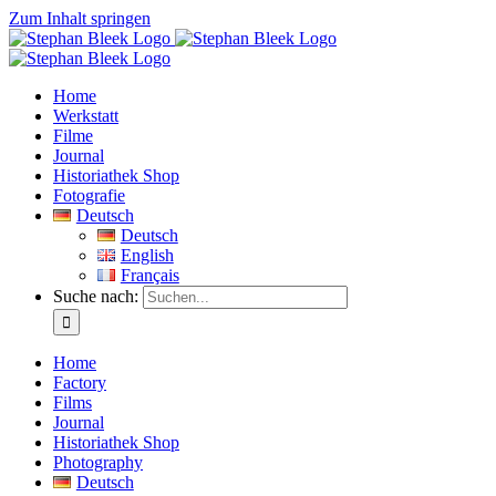
Zum Inhalt springen
Home
Werkstatt
Filme
Journal
Historiathek Shop
Fotografie
Deutsch
Deutsch
English
Français
Suche nach:
Home
Factory
Films
Journal
Historiathek Shop
Photography
Deutsch