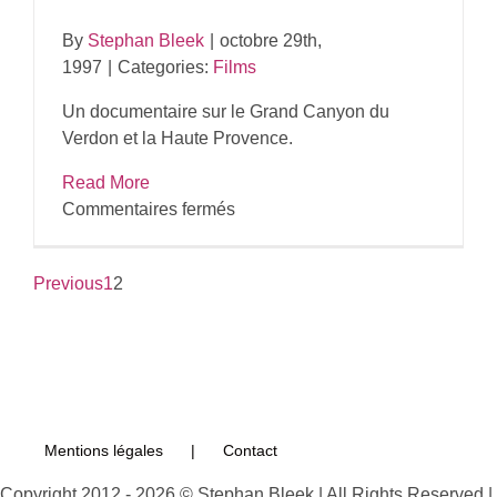
By
Stephan Bleek
|
octobre 29th,
1997
|
Categories:
Films
Un documentaire sur le Grand Canyon du
Verdon et la Haute Provence.
Read More
sur
Commentaires fermés
Images
d’un
Previous
1
2
paysage
:
La
Haute
Provence
Mentions légales
Contact
Copyright 2012 - 2026 © Stephan Bleek | All Rights Reserved |