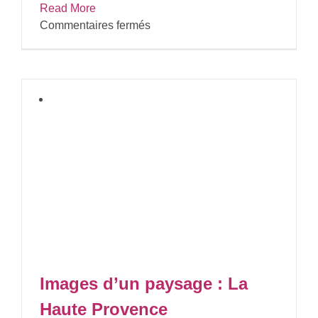
Read More
sur
Commentaires fermés
Images
d’un
paysage
–
La
Durance
 La
Images d’un paysage : La
Haute Provence