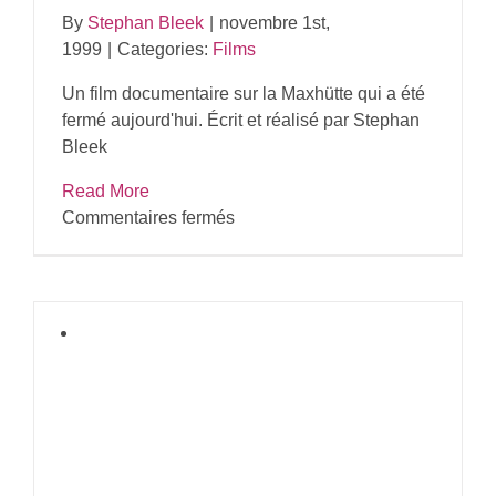
By
Stephan Bleek
|
novembre 1st,
1999
|
Categories:
Films
Un film documentaire sur la Maxhütte qui a été
fermé aujourd'hui. Écrit et réalisé par Stephan
Bleek
Read More
sur
Commentaires fermés
Métallurgistes
en
Bavière