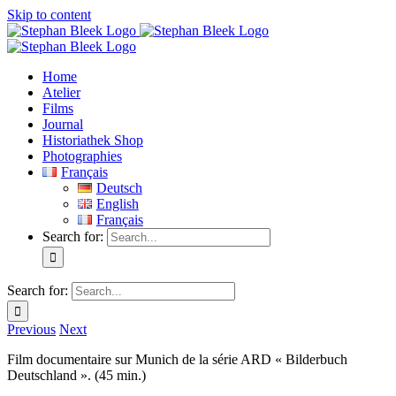
Skip to content
Home
Atelier
Films
Journal
Historiathek Shop
Photographies
Français
Deutsch
English
Français
Search for:
Search for:
Previous
Next
Film documentaire sur Munich de la série ARD « Bilderbuch
Deutschland ». (45 min.)