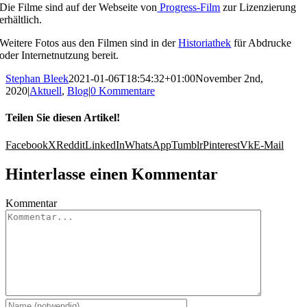
Die Filme sind auf der Webseite von
Progress-Film
zur Lizenzierung
erhältlich.
Weitere Fotos aus den Filmen sind in der
Historiathek
für Abdrucke
oder Internetnutzung bereit.
Stephan Bleek
2021-01-06T18:54:32+01:00
November 2nd,
2020
|
Aktuell
,
Blog
|
0 Kommentare
Teilen Sie diesen Artikel!
Facebook
X
Reddit
LinkedIn
WhatsApp
Tumblr
Pinterest
Vk
E-Mail
Hinterlasse einen Kommentar
Kommentar