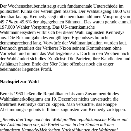
Der Wochenschaubericht zeigt auch fundamentale Unterschiede im
politischen Klima der Vereinigten Staaten. Der Wahlausgang 1960 war
denkbar knapp. Kennedy siegt mit einem hauchdünnen Vorsprung von
49,7 % zu 49,6% der abgegebenen Stimmen. Das waren gerade einmal
197.000 Wähler Vorsprung. Das US-amerikanische
Wahlmännersystem wirkt sich bei dieser Wahl zugunsten Kennedys
aus. Die Bekanntgabe des endgültigen Ergebnisses braucht
dementsprechend lang. Vorwürfe der Wahlmanipulation wurden laut.
Dennoch gratuliert der Verlierer Nixon seinem Kontrahenten ohne
Vorbehalt und nimmt das Wahlergebnis an. Doch in den Wochen nach
der Wahl ändert sich dies. Zunächst: Die Parteien, ihre Kandidaten und
Anhänger haben Ende der 50er Jahre offenbar noch ein enger
beieinander liegendes Profil.
Nachspiel zur Wahl
Bereits 1960 ließen die Republikaner bis zum Zusammentritt des
Wahlmännerkollegiums am 19. Dezember nichts unversucht, die
Mehrheit Kennedys dort zu kippen. Man versuchte, das knappe
Abstimmungsergebnis in Illinois zugunsten von Kennedy zu kippen.
„Bereits drei Tage nach der Wahl prellten republikanische Führer mit
der Ankündigung vor, die Partei werde in den Staaten mit den
schmalsten Kennedy-Mehrheiten Nachzählungen der Wahlzettel