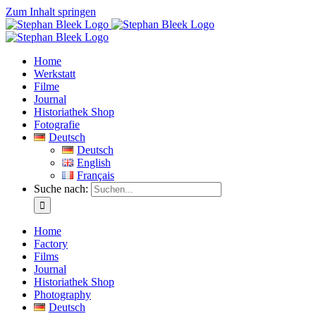
Zum Inhalt springen
Home
Werkstatt
Filme
Journal
Historiathek Shop
Fotografie
Deutsch
Deutsch
English
Français
Suche nach:
Home
Factory
Films
Journal
Historiathek Shop
Photography
Deutsch