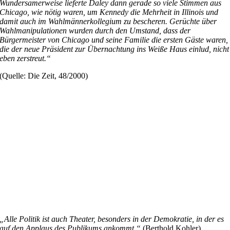
Wundersamerweise lieferte Daley dann gerade so viele Stimmen aus
Chicago, wie nötig waren, um Kennedy die Mehrheit in Illinois und
damit auch im Wahlmännerkollegium zu bescheren. Gerüchte über
Wahlmanipulationen wurden durch den Umstand, dass der
Bürgermeister von Chicago und seine Familie die ersten Gäste waren,
die der neue Präsident zur Übernachtung ins Weiße Haus einlud, nicht
eben zerstreut.“
(Quelle: Die Zeit, 48/2000)
„Alle Politik ist auch Theater, besonders in der Demokratie, in der es
auf den Applaus des Publikums ankommt.“
(Berthold Kohler)