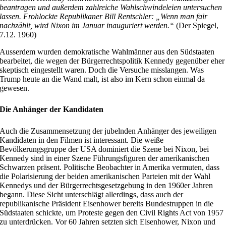
beantragen und außerdem zahlreiche Wahlschwindeleien untersuchen
lassen. Frohlockte Republikaner Bill Rentschler: „Wenn man fair
nachzählt, wird Nixon im Januar inauguriert werden.“
(Der Spiegel,
7.12. 1960)
Ausserdem wurden demokratische Wahlmänner aus den Südstaaten
bearbeitet, die wegen der Bürgerrechtspolitik Kennedy gegenüber eher
skeptisch eingestellt waren. Doch die Versuche misslangen. Was
Trump heute an die Wand malt, ist also im Kern schon einmal da
gewesen.
Die Anhänger der Kandidaten
Auch die Zusammensetzung der jubelnden Anhänger des jeweiligen
Kandidaten in den Filmen ist interessant. Die weiße
Bevölkerungsgruppe der USA dominiert die Szene bei Nixon, bei
Kennedy sind in einer Szene Führungsfiguren der amerikanischen
Schwarzen präsent. Politische Beobachter in Amerika vermuten, dass
die Polarisierung der beiden amerikanischen Parteien mit der Wahl
Kennedys und der Bürgerrechtsgesetzgebung in den 1960er Jahren
begann. Diese Sicht unterschlägt allerdings, dass auch der
republikanische Präsident Eisenhower bereits Bundestruppen in die
Südstaaten schickte, um Proteste gegen den Civil Rights Act von 1957
zu unterdrücken. Vor 60 Jahren setzten sich Eisenhower, Nixon und